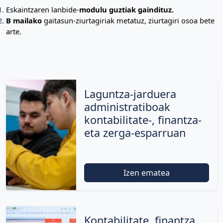
Eskaintzaren lanbide-
modulu guztiak gaindituz.
B mailako
gaitasun-ziurtagiriak metatuz, ziurtagiri osoa bete
arte.
Laguntza-jarduera
administratiboak
kontabilitate-, finantza-
eta zerga-esparruan
Izen ematea
Kontabilitate, finantza