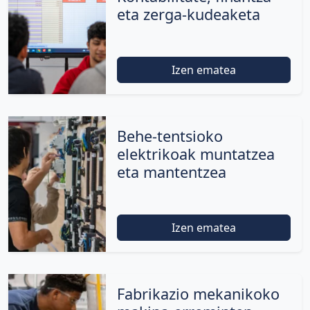
eta zerga-kudeaketa
Izen ematea
Behe-tentsioko
elektrikoak muntatzea
eta mantentzea
Izen ematea
Fabrikazio mekanikoko