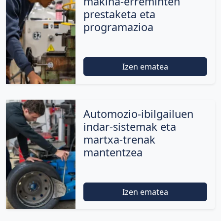
makina-erreminten
prestaketa eta
programazioa
Izen ematea
Automozio-ibilgailuen
indar-sistemak eta
martxa-trenak
mantentzea
Izen ematea