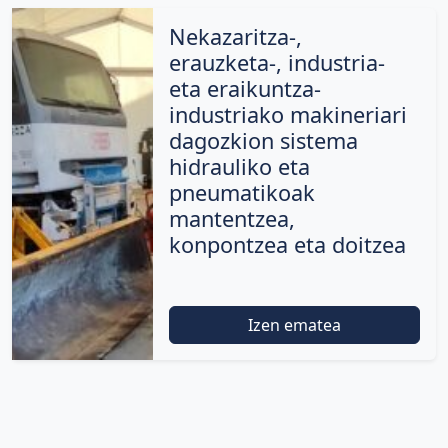
Nekazaritza-,
erauzketa-, industria-
eta eraikuntza-
industriako makineriari
dagozkion sistema
hidrauliko eta
pneumatikoak
mantentzea,
konpontzea eta doitzea
Izen ematea