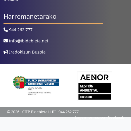
Harremanetarako
944 262 777
info@ibidebieta.net
Iradokizun Buzoia
© 2026 - CIFP Bidebieta LHII - 944 262 777
Lege informazioa
-
Cookieak