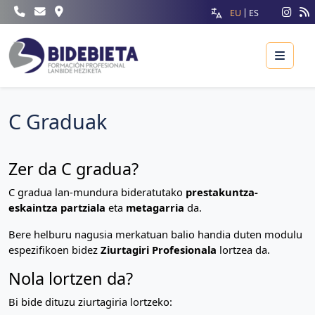
EU
ES
Menu
C Graduak
Zer da C gradua?
C gradua lan-mundura bideratutako
prestakuntza-
eskaintza partziala
eta
metagarria
da.
Bere helburu nagusia merkatuan balio handia duten modulu
espezifikoen bidez
Ziurtagiri Profesionala
lortzea da.
Nola lortzen da?
Bi bide dituzu ziurtagiria lortzeko: