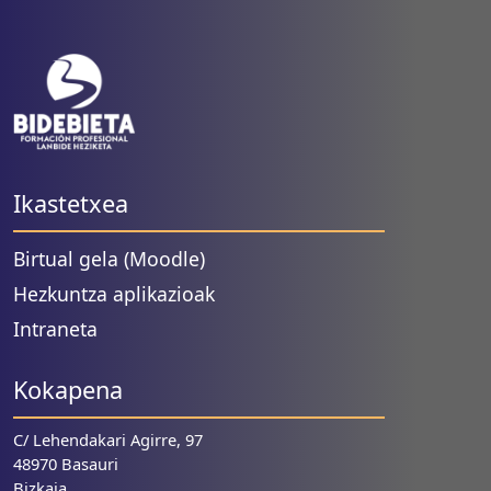
Ikastetxea
Birtual gela (Moodle)
Hezkuntza aplikazioak
Intraneta
Kokapena
C/ Lehendakari Agirre, 97
48970 Basauri
Bizkaia