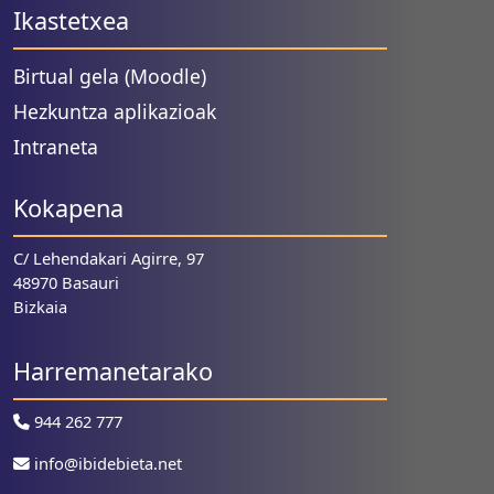
Ikastetxea
Birtual gela (Moodle)
Hezkuntza aplikazioak
Intraneta
Kokapena
C/ Lehendakari Agirre, 97
48970 Basauri
Bizkaia
Harremanetarako
944 262 777
info@ibidebieta.net