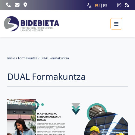
EU
ES
Menu
Inicio
/
Formakuntza
/ DUAL Formakuntza
DUAL Formakuntza