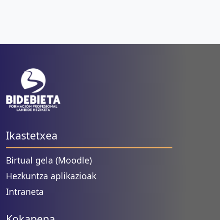
Ikastetxea
Birtual gela (Moodle)
Hezkuntza aplikazioak
Intraneta
Kokapena