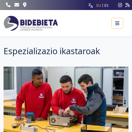
EU
ES
Menu
Espezializazio ikastaroak