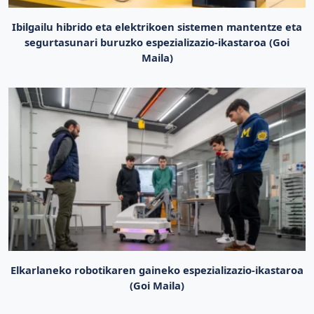
Ibilgailu hibrido eta elektrikoen sistemen mantentze eta
segurtasunari buruzko espezializazio-ikastaroa (Goi
Maila)
Elkarlaneko robotikaren gaineko espezializazio-ikastaroa
(Goi Maila)