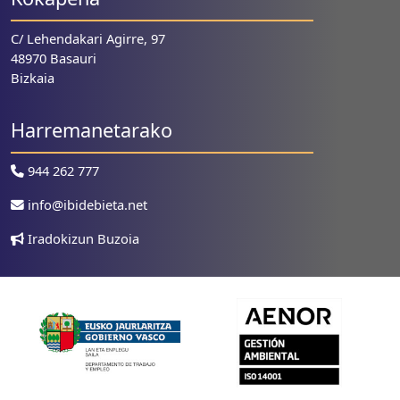
C/ Lehendakari Agirre, 97
48970 Basauri
Bizkaia
Harremanetarako
944 262 777
info@ibidebieta.net
Iradokizun Buzoia