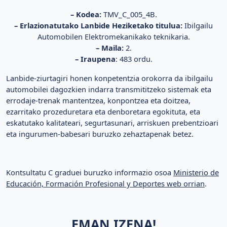
– Kodea:
TMV_C_005_4B.
– Erlazionatutako Lanbide Heziketako titulua:
Ibilgailu
Automobilen Elektromekanikako teknikaria.
– Maila:
2.
– Iraupena
: 483 ordu.
Lanbide-ziurtagiri honen konpetentzia orokorra da ibilgailu
automobilei dagozkien indarra transmititzeko sistemak eta
errodaje-trenak mantentzea, konpontzea eta doitzea,
ezarritako prozeduretara eta denboretara egokituta, eta
eskatutako kalitateari, segurtasunari, arriskuen prebentzioari
eta ingurumen-babesari buruzko zehaztapenak betez.
Kontsultatu C graduei buruzko informazio osoa
Ministerio de
Educación, Formación Profesional y Deportes web orrian
.
EMAN IZENA!