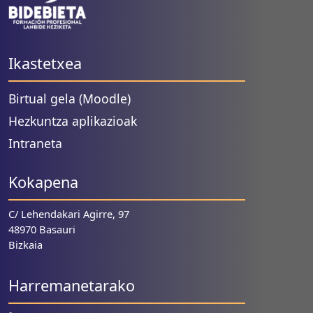
Ikastetxea
Birtual gela (Moodle)
Hezkuntza aplikazioak
Intraneta
Kokapena
C/ Lehendakari Agirre, 97
48970 Basauri
Bizkaia
Harremanetarako