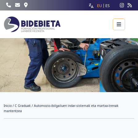
EU
ES
Menu
Inicio
/
C Graduak
/ Automozio-ibilgailuen indar-sistemak eta martxa-trenak
mantentzea