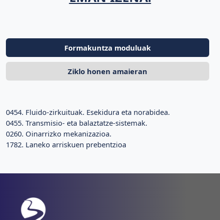
Formakuntza moduluak
Ziklo honen amaieran
0454. Fluido-zirkuituak. Esekidura eta norabidea.
0455. Transmisio- eta balaztatze-sistemak.
0260. Oinarrizko mekanizazioa.
1782. Laneko arriskuen prebentzioa