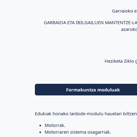
Garraioko e
GARRAIOA ETA IBILGAILUEN MANTENTZE-LANA
azaroko
Heziketa Ziklo
Formakuntza moduluak
Edukiak honako lanbide-modulu hauetan biltzen 
Motorrak.
Motorraren sistema osagarriak.