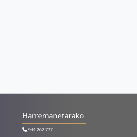
Harremanetarako
944 262 777