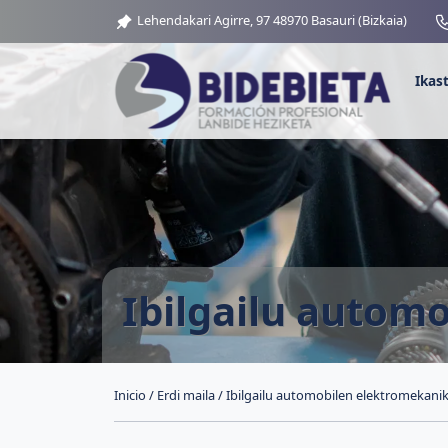
Lehendakari Agirre, 97 48970 Basauri (Bizkaia)
Ikas
Ibilgailu autom
Inicio
/
Erdi maila
/ Ibilgailu automobilen elektromekanik