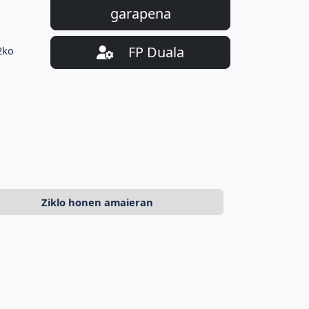
garapena
FP Duala
2ko
Ziklo honen amaieran