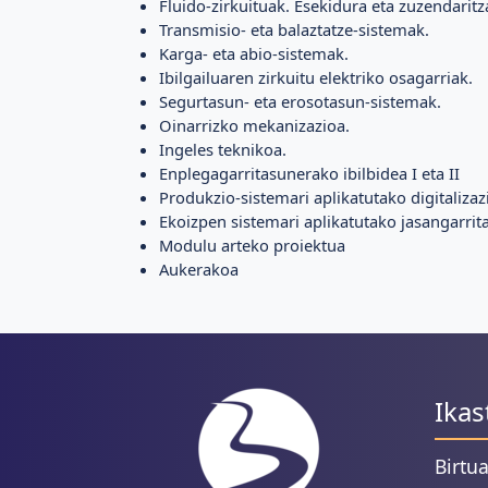
Fluido-zirkuituak. Esekidura eta zuzendaritz
Transmisio- eta balaztatze-sistemak.
Karga- eta abio-sistemak.
Ibilgailuaren zirkuitu elektriko osagarriak.
Segurtasun- eta erosotasun-sistemak.
Oinarrizko mekanizazioa.
Ingeles teknikoa.
Enplegagarritasunerako ibilbidea I eta II
Produkzio-sistemari aplikatutako digitalizaz
Ekoizpen sistemari aplikatutako jasangarrit
Modulu arteko proiektua
Aukerakoa
Ikas
Birtu