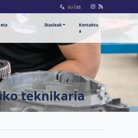
EU
ES
 eta
Ikasleak
Kontaktu
a
ako teknikaria