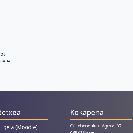
a.
ioa
asuna
tetxea
Kokapena
C/ Lehendakari Agirre, 97
al gela (Moodle)
48970 Basauri