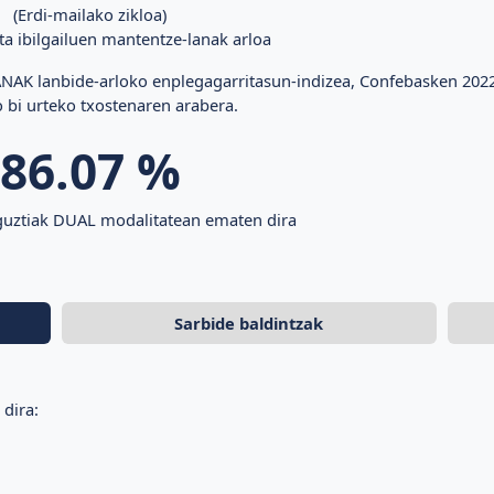
(Erdi-mailako zikloa)
ta ibilgailuen mantentze-lanak arloa
K lanbide-arloko enplegagarritasun-indizea, Confebasken 202
 bi urteko txostenaren arabera.
86.07
%
 guztiak DUAL modalitatean ematen dira
Sarbide baldintzak
dira: