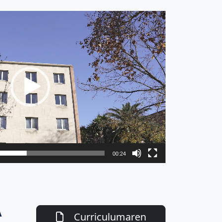
00:24
A
Curriculumaren