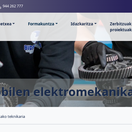
944 262 777
tetxea
Formakuntza
Idazkaritza
Zerbitzuak
proiektuak
obilen elektromekanik
ako teknikaria