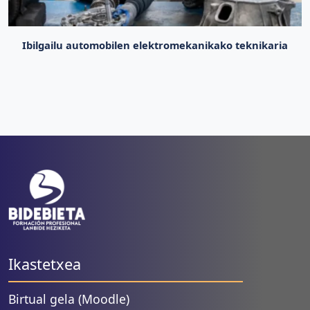
Ibilgailu automobilen elektromekanikako teknikaria
Ikastetxea
Birtual gela (Moodle)