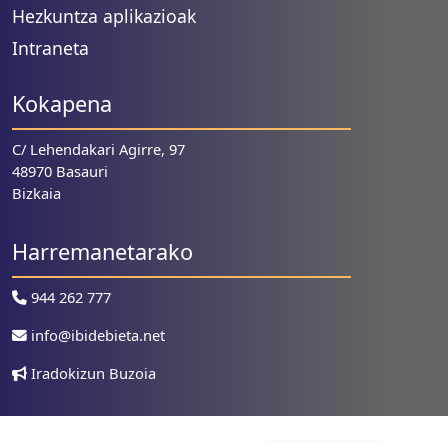
Hezkuntza aplikazioak
Intraneta
Kokapena
C/ Lehendakari Agirre, 97
48970 Basauri
Bizkaia
Harremanetarako
944 262 777
info@ibidebieta.net
Iradokizun Buzoia