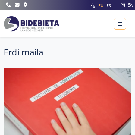
EU
ES
Menu
Erdi maila