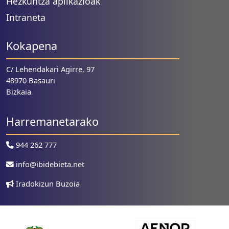
Hezkuntza aplikazioak
Intraneta
Kokapena
C/ Lehendakari Agirre, 97
48970 Basauri
Bizkaia
Harremanetarako
944 262 777
info@ibidebieta.net
Iradokizun Buzoia