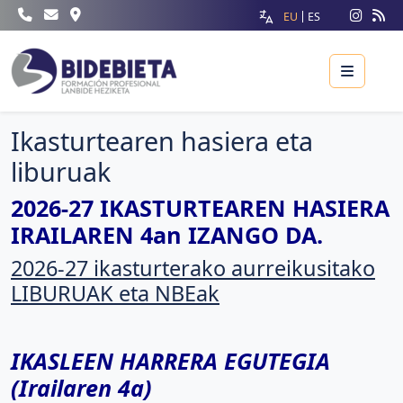
EU
ES
Menu
Ikasturtearen hasiera eta
liburuak
2026-27 IKASTURTEAREN HASIERA
IRAILAREN 4an IZANGO DA.
2026-27 ikasturterako aurreikusitako
LIBURUAK eta NBEak
IKASLEEN HARRERA EGUTEGIA
(Irailaren 4a)