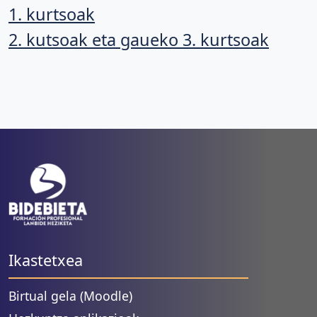
1. kurtsoak
2. kutsoak eta gaueko 3. kurtsoak
Ikastetxea
Birtual gela (Moodle)