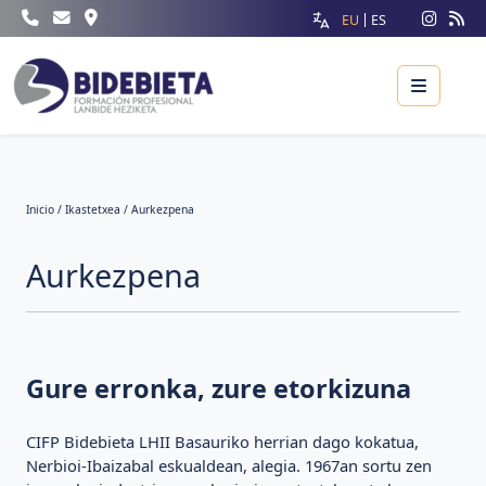
EU
ES
Menu
Inicio
/
Ikastetxea
/ Aurkezpena
Aurkezpena
Gure erronka, zure etorkizuna
CIFP Bidebieta LHII Basauriko herrian dago kokatua,
Nerbioi-Ibaizabal eskualdean, alegia. 1967an sortu zen