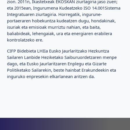
zion. 2011n, Ikastetxeak EKOSKAN ziurtagiria jaso zuen;
eta 2015ean, Ingurumena Kudeatzeko ISO 14.001Sistema
Integratuaren ziurtagiria. Horregatik, ingurune-
portaeraren hobekuntza kudeatzen dugu, hondakinak,
isuriak eta emisioak murriztu nahian, eta baita,
baliabideak, lehengaiak, ura eta energiaren erabilera
kontrolatzeko ere.
CIFP Bidebieta LHIIa Eusko Jaurlaritzako Hezkuntza
Sailaren Lanbide Heziketako Saiburuordetzaren menpe
dago, eta Eusko Jaurlaritzaren Enplegu eta Gizarte
Politiketako Sailarekin, beste hainbat Erakundeekin eta
inguruko enpresekin elkarlanean aritzen da.