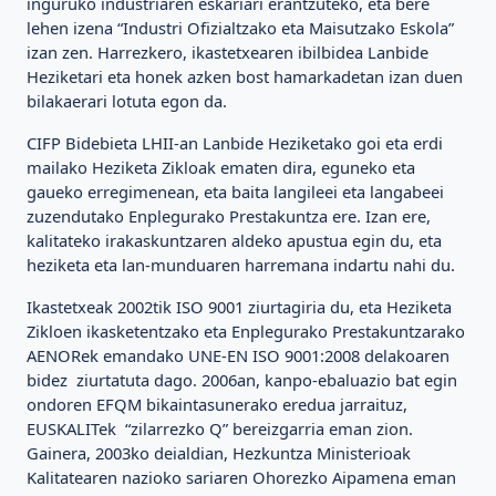
inguruko industriaren eskariari erantzuteko, eta bere
lehen izena “Industri Ofizialtzako eta Maisutzako Eskola”
izan zen. Harrezkero, ikastetxearen ibilbidea Lanbide
Heziketari eta honek azken bost hamarkadetan izan duen
bilakaerari lotuta egon da.
CIFP Bidebieta LHII-an Lanbide Heziketako goi eta erdi
mailako Heziketa Zikloak ematen dira, eguneko eta
gaueko erregimenean, eta baita langileei eta langabeei
zuzendutako Enplegurako Prestakuntza ere. Izan ere,
kalitateko irakaskuntzaren aldeko apustua egin du, eta
heziketa eta lan-munduaren harremana indartu nahi du.
Ikastetxeak 2002tik ISO 9001 ziurtagiria du, eta Heziketa
Zikloen ikasketentzako eta Enplegurako Prestakuntzarako
AENORek emandako UNE-EN ISO 9001:2008 delakoaren
bidez ziurtatuta dago. 2006an, kanpo-ebaluazio bat egin
ondoren EFQM bikaintasunerako eredua jarraituz,
EUSKALITek “zilarrezko Q” bereizgarria eman zion.
Gainera, 2003ko deialdian, Hezkuntza Ministerioak
Kalitatearen nazioko sariaren Ohorezko Aipamena eman