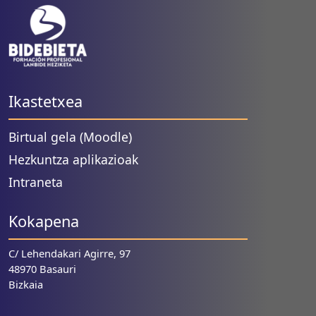
Ikastetxea
Birtual gela (Moodle)
Hezkuntza aplikazioak
Intraneta
Kokapena
C/ Lehendakari Agirre, 97
48970 Basauri
Bizkaia