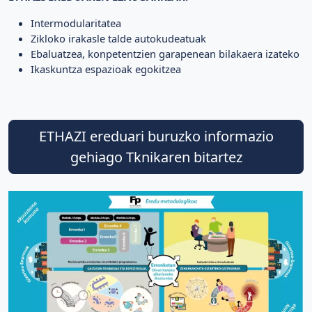
Intermodularitatea
Zikloko irakasle talde autokudeatuak
Ebaluatzea, konpetentzien garapenean bilakaera izateko
Ikaskuntza espazioak egokitzea
ETHAZI ereduari buruzko informazio
gehiago Tknikaren bitartez