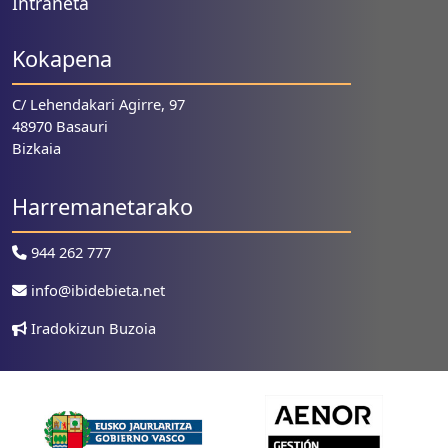
Intraneta
Kokapena
C/ Lehendakari Agirre, 97
48970 Basauri
Bizkaia
Harremanetarako
944 262 777
info@ibidebieta.net
Iradokizun Buzoia