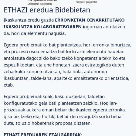
ETHAZI eredua Bidebietan
Ikaskuntza-eredu guztia
ERRONKETAN OINARRITUTAKO
IKASKUNTZA KOLABORATIBOAREN i
nguruan antolatzen
da, hori da elementu nagusia.
Egoera problematiko bat planteatzea, hori erronka bihurtzea,
eta prozesu osoa emaitza bat lortu arte elementu hauetan
antolatuta dago: ziklo bakoitzeko konpetentzia tekniko eta
espezifikoetan, eta une honetan izaera estrategikoa duten
zeharkako konpetentzietan, hala nola: autonomia
ikaskuntzan, talde-lana, aparteko emaitzetarako orientazioa,
etab.
Egoera problematikoak, kasu guztietan, taldetan
konfiguratutako gela bati planteatzen zaizkio. Hor, lan-
prozesuak aukera eman behar die ikasleei egoera erronka
gisa bizitzeko eta, hortik, behar den ezagutza sortu behar
dute, soluzio hoberenak proposa ditzaten.
ETHAZI EREDUAREN EZAUGARRIAK: