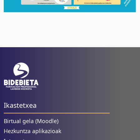
Ikastetxea
Birtual gela (Moodle)
Hezkuntza aplikazioak