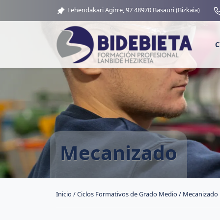
Lehendakari Agirre, 97 48970 Basauri (Bizkaia)
C
Mecanizado
Inicio
/
Ciclos Formativos de Grado Medio
/ Mecanizado