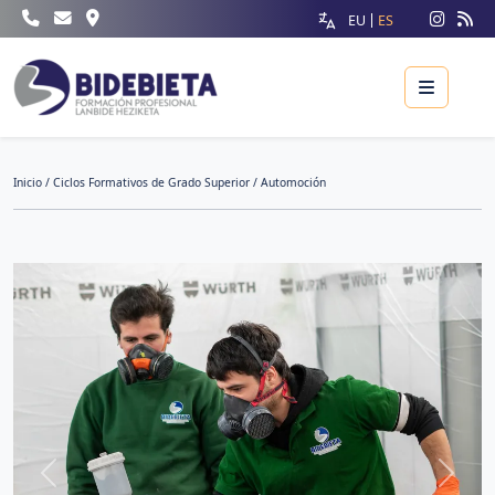
EU
ES
Menu
Inicio
/
Ciclos Formativos de Grado Superior
/ Automoción
Previous
Next