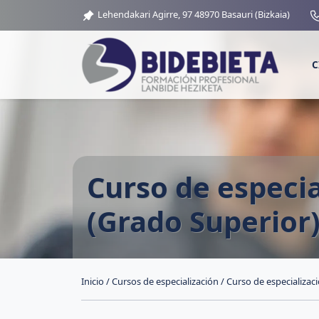
Lehendakari Agirre, 97 48970 Basauri (Bizkaia)
C
Curso de especia
(Grado Superior
Inicio
/
Cursos de especialización
/ Curso de especializac