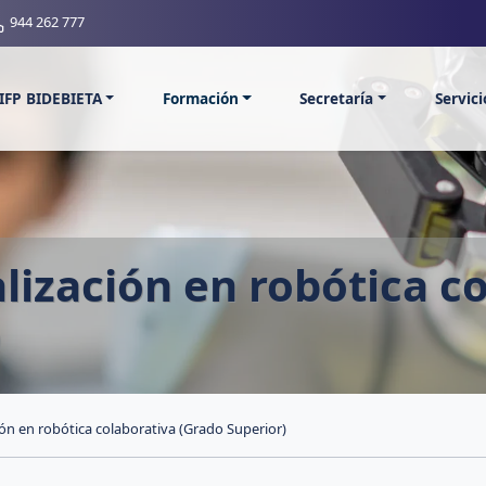
944 262 777
IFP BIDEBIETA
Formación
Secretaría
Servic
lización en robótica c
)
ión en robótica colaborativa (Grado Superior)